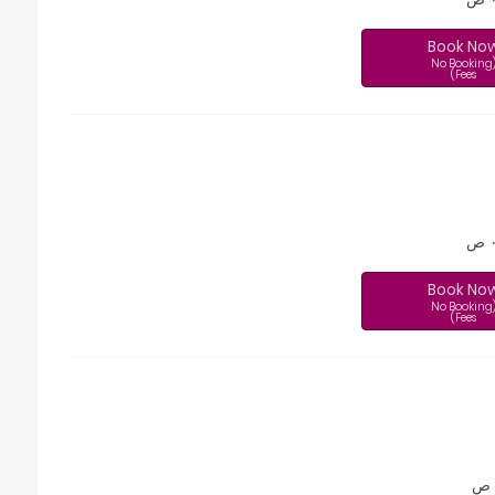
Book No
(No Booking
Fees)
ص
Book No
(No Booking
Fees)