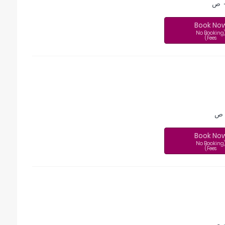
ص
Book No
(No Booking
Fees)
Book No
(No Booking
Fees)
ص