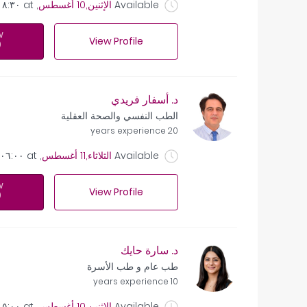
Available
الإثنين,10 أغسطس
, at
٠٨:٣٠ 
w
View Profile
د. أسفار فريدي
الطب النفسي والصحة العقلية
20 years experience
Available
الثلاثاء,11 أغسطس
, at
٠٦:٠٠ ص
w
View Profile
د. سارة حايك
طب عام و طب الأسرة
10 years experience
Available
الإثنين,10 أغسطس
, at
٠٥:٠٠ 