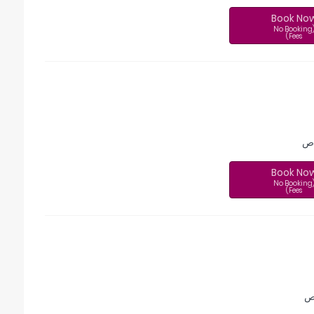
Book No
(No Booking
Fees)
Book No
(No Booking
Fees)