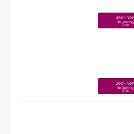
Book No
(No Booking
Fees)
Book No
(No Booking
Fees)