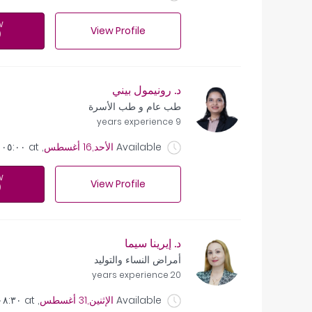
w
View Profile
د. رونيمول بيني
طب عام و طب الأسرة
9 years experience
Available
الأحد,16 أغسطس
, at
٠٥:٠٠ ص
w
View Profile
د. إيرينا سيما
أمراض النساء والتوليد
20 years experience
Available
الإثنين,31 أغسطس
, at
٠٨:٣٠ ص