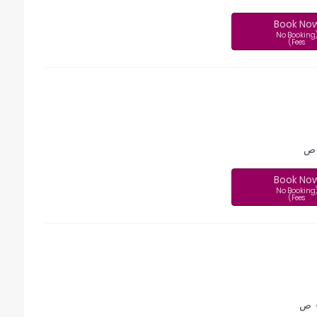
Book No
(No Booking
Fees)
Book No
(No Booking
Fees)