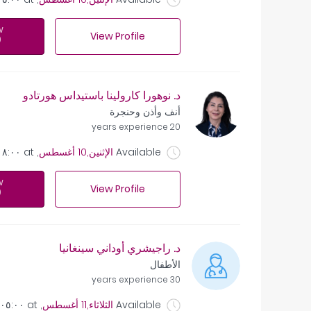
w
View Profile
د. نوهورا كارولينا باستيداس هورتادو
أنف وأذن وحنجرة
20 years experience
Available
الإثنين,10 أغسطس
, at
٠٨:٠٠ 
w
View Profile
د. راجيشري أوداني سينغانيا
الأطفال
30 years experience
Available
الثلاثاء,11 أغسطس
, at
٠٥:٠٠ ص