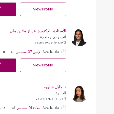
w
View Profile
الأستاذة. الدكتورة. فرناز ماتين مان
أنف وأذن وحنجرة
12 years experience
Available
الإثنين,07 سبتمبر
, at
٠٥:٠٠ ص
w
View Profile
د. جايل شلهوب
الجلدية
3 years experience
Available
الثلاثاء,01 سبتمبر
, at
٠٧:٠٠ ص