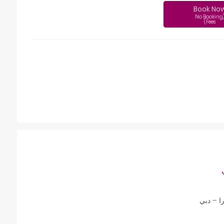
Book No
(No Booking
Fees)
ا – دبي